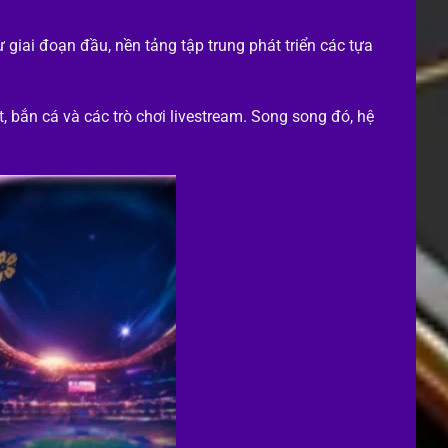
 giai đoạn đầu, nền tảng tập trung phát triển các tựa
, bắn cá và các trò chơi livestream. Song song đó, hệ