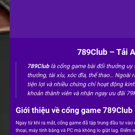
789Club – Tải 
789Club
là cổng game bài đổi thưởng uy 
thưởng, tài xỉu, xóc đĩa, thể thao… Ngoài r
tiện lợi và nhiều chứng chỉ hoạt động k
khoản thành viên và nhận ngay ưu đãi 79
Giới thiệu về cổng game 789Club
Ngay từ khi ra mắt, cổng game
đã tập trung đầu tư vào c
thoại, máy tính bảng và PC mà không lo giật lag.
Điểm n