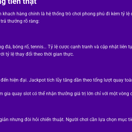
g tiền thật
 khach hàng chính là hệ thống trò chơi phong phú đi kèm tỷ lệ đ
 trả thưởng rõ ràng:
á, bóng rổ, tennis… Tỷ lệ cược cạnh tranh và cập nhật liên tục 
ới tỷ lệ thay đổi theo thời gian thực.
đến hiện đại. Jackpot tích lũy tăng dần theo tổng lượt quay toàn
am gia quay slot có thể nhận thưởng giá trị lớn chỉ với một vòn
 giản nhưng đòi hỏi chiến thuật. Người chơi cần lựa chọn mục t