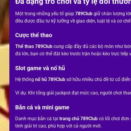
Đa dạng trò chơi và tỷ lệ đổi thưởn
Một trong những yếu tố giúp
789Club
giữ chân lượng lớn
đều được đầu tư kỹ lưỡng về giao diện, luật lệ và cơ chế
Cược thể thao
Thể thao 789Club
cung cấp đầy đủ các bộ môn như bóng đ
đá lớn, bạn có thể đặt kèo trước trận hoặc kèo trực tiếp v
Slot game và nổ hũ
Hệ thống
nổ hũ 789Club
sở hữu nhiều chủ đề từ cổ điển 
Ví dụ: Khi tổng giải jackpot đạt mức cao, người chơi th
Bắn cá và mini game
Danh mục bắn cá tại
trang chủ
789Club
có lối chơi đơn
tính giải trí cao, phù hợp với cả người mới.