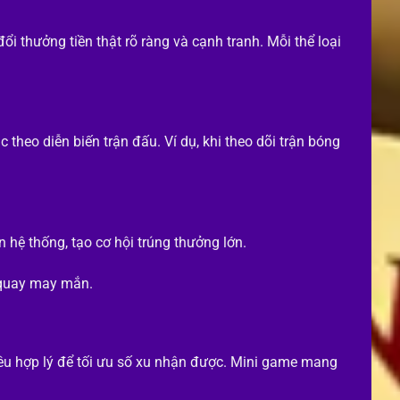
ổi thưởng tiền thật rõ ràng và cạnh tranh. Mỗi thể loại
theo diễn biến trận đấu. Ví dụ, khi theo dõi trận bóng
 hệ thống, tạo cơ hội trúng thưởng lớn.
g quay may mắn.
iêu hợp lý để tối ưu số xu nhận được. Mini game mang