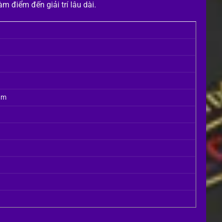
m điểm đến giải trí lâu dài.
Nam