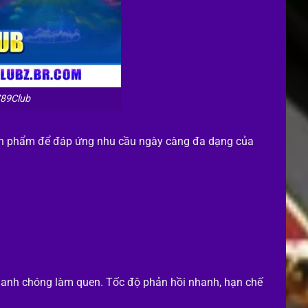
789Club
 sản phẩm để đáp ứng nhu cầu ngày càng đa dạng của
 nhanh chóng làm quen. Tốc độ phản hồi nhanh, hạn chế