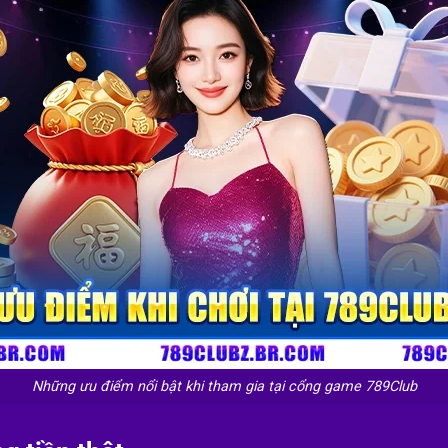
Những ưu điểm nổi bật khi tham gia tại cổng game 789Club